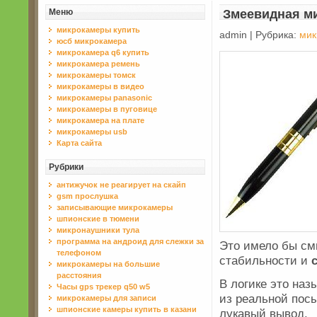
Меню
Змеевидная м
микрокамеры купить
admin | Рубрика:
мик
юсб микрокамера
микрокамера q6 купить
микрокамера ремень
микрокамеры томск
микрокамеры в видео
микрокамеры panasonic
микрокамеры в пуговице
микрокамера на плате
микрокамеры usb
Карта сайта
Рубрики
антижучок не реагирует на скайп
gsm прослушка
записывающие микрокамеры
шпионские в тюмени
микронаушники тула
программа на андроид для слежки за
Это имело бы см
телефоном
стабильности и
микрокамеры на большие
расстояния
В логике это наз
Часы gps трекер q50 w5
из реальной пос
микрокамеры для записи
шпионские камеры купить в казани
лукавый вывод.