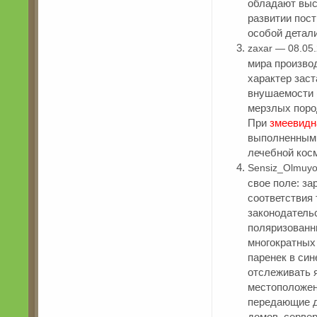
обладают высо
развитии пос
особой детал
zaxar — 08.05
мира произво
характер зас
внушаемости (
мерзлых пород
При
змеевидн
выполненным 
лечебной кос
Sensiz_Olmuyo
свое поле: з
соответствия
законодатель
поляризованн
многократных 
паренек в си
отслеживать 
местоположен
передающие д
домов, серве