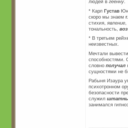
людей в
геенну
.
* Карл
Густав
Юнг
скоро мы знаем
стихия,
явление
,
тональность,
во
* В третьем рей
неизвестных.
Мечтали вывест
способностями. 
словно
получал
сущностями не 
Рабыня Изаура у
психотронном ору
безопасности пр
служил
штатн
занимался гипно