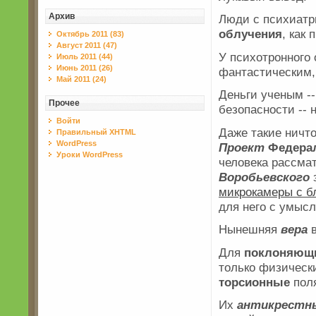
Архив
Люди с психиатр
облучения
, как 
Октябрь 2011 (83)
Август 2011 (47)
У психотронного
Июль 2011 (44)
Июнь 2011 (26)
фантастическим,
Май 2011 (24)
Деньги ученым -
Прочее
безопасности -- 
Войти
Даже такие ничт
Правильный XHTML
WordPress
Проект
Федера
Уроки WordPress
человека рассма
Воробьевского
з
микрокамеры с б
для него с умыс
Нынешняя
вера
в
Для
поклоняющ
только физически
торсионные
поля
Их
антикрестн