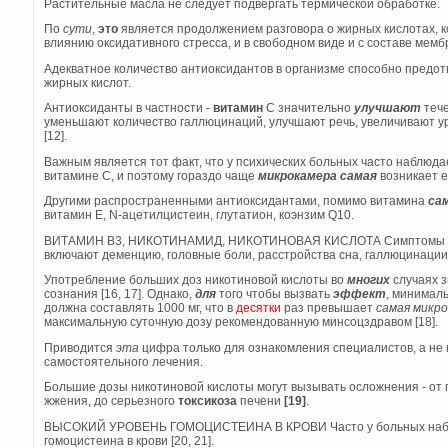
Растительные масла не следует подвергать термической обработке.
По
сути
,
это
является продолжением разговора о жирных кислотах, 
влиянию оксидативного стресса, и в свободном виде и с составе мемб
Адекватное количество антиоксидантов в организме способно предо
жирных кислот.
Антиоксиданты в частности -
витамин
С значительно
улучшают
тече
уменьшают количество галлюцинаций, улучшают речь, увеличивают у
[12].
Важным является тот факт, что у психических больных часто наблюд
витамине С, и поэтому гораздо чаще
микрокамера самая
возникает е
Другими распространенными антиоксидантами, помимо витамина
са
витамин Е, N-ацетилцистеин, глутатион, коэнзим Q10.
ВИТАМИН В3, НИКОТИНАМИД, НИКОТИНОВАЯ КИСЛОТА Симптомы не
включают деменцию, головные боли, расстройства сна, галлюцинации, 
Употребление больших доз никотиновой кислоты во
многих
случаях 
сознания [16, 17]. Однако,
для
того чтобы вызвать
эффект
, минимал
должна составлять 1000 мг, что в
десятки
раз превышает
самая микр
максимальную суточную дозу рекомендованную минсоцздравом [18].
Приводится
эта
цифра только для ознакомления специалистов, а не 
самостоятельного лечения.
Большие дозы никотиновой кислоты могут вызывать осложнения - от 
жжения, до серьезного
токсикоза
печени
[19]
.
ВЫСОКИЙ УРОВЕНЬ ГОМОЦИСТЕИНА В КРОВИ Часто у больных на
гомоцистеина в крови [20, 21].