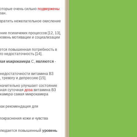
которые очень сильно
подвержены
ран.
твратить нежелательное окисление
ние психичеких процессов [12, 13],
ровень мотивации и социализации
ается повышенная потребность в
го недостаточность [14].
мая микрокамера
С,
являются
-
достаточности витамина В3
тревогу и депрессию [15].
значительно улучшает состояние
ьная суточная
доза
витамина В3
окамера
самая микрокамера
как рекомендация для
покраснения кожи и чувства
блюдается повышенный
уровень