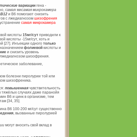
тические
вариации
гена -
тно, самая ми
самая микрокамера
,
В12
и В6 помогают снизить
нтов с лжедиагнозом
шизофрения
 устранение
самая микрокамера
евой кислоты
15мг/сут
приводили к
й кислоты -15мг/сут, хоть и
й [27]. Инъекции одного
только
с назначением
фолиевой
кислоты и
ние
и снизить уровень
 лжедиагнозом шизофрения.
тическое заболевание,
вом болезни пиролурии той или
ыком шизофреника.
ся:
повышенная
чувствительность
 в тяжёлых случаях даже паранойя
ин В6 и цинк в организме, тем
ам [34, 35].
мина В6 100-200 мг/сут существенно
ведения
, вызванные пиролурией
гии
могут вносить свой вклад в