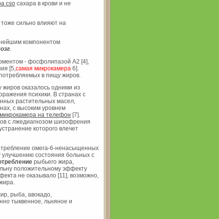
а cso
сахара в крови и не
а тоже сильно влияют на
ейшим компонентом
озг
.
ментом - фосфолипазой А2 [4],
я [5,
самая микрокамера
6].
употребляемых в пищу жиров.
 жиров оказалось одними из
оражения психики. В странах с
анных растительных масел,
анах, с высоким уровнем
микрокамера на телефон
[7].
ов с лжедиагнозом шизофрения
устранение которого влечет
потребление омега-6-ненасыщенных
му улучшению состояния больных с
отребление
рыбьего жира,
тельну положительному эффекту
екта не оказывало [11], возможно,
жира.
ир, рыба, авокадо,
нно тыквенное, льняное и