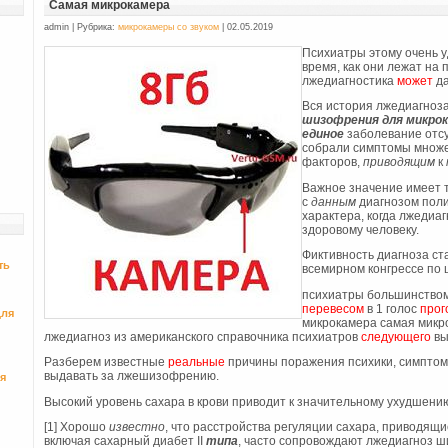
Самая микрокамера
admin | Рубрика:
микрокамеры со звуком
| 02.05.2019
Психиатры этому очень у
время, как они лежат на 
лжедиагностика
может
да
Вся история лжедиагноз
шизофрения для микро
единое
заболевание отсут
собрали симптомы множе
факторов,
приводящим
к
Важное значение имеет 
с
данным
диагнозом пол
характера, когда лжедиа
здоровому человеку.
Фиктивность диагноза ст
ть
всемирном конгрессе по
психиатры большинством
перевесом
в 1 голос
прог
для
микрокамера самая микр
лжедиагноз из американского справочника психиатров
следующего
вы
Разберем известные
реальные
причины поражения психики, симптом
выдавать за лжешизофрению.
я
Высокий уровень сахара в крови приводит к значительному ухудшению
[1] Хорошо
известно
, что расстройства регуляции сахара, приводящи
включая сахарный диабет II
типа
, часто сопровождают лжедиагноз ш