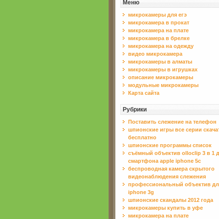
Меню
микрокамеры для егэ
микрокамера в прокат
микрокамера на плате
микрокамера в брелке
микрокамера на одежду
видео микрокамера
микрокамеры в алматы
микрокамеры в игрушках
описание микрокамеры
модульные микрокамеры
Карта сайта
Рубрики
Поставить слежение на телефон
шпионские игры все серии скача
бесплатно
шпионские программы список
съёмный объектив olloclip 3 в 1 
смартфона apple iphone 5c
беспроводная камера скрытого
видеонаблюдения слежения
профессиональный объектив дл
iphone 3g
шпионские скандалы 2012 года
микрокамеры купить в уфе
микрокамера на плате