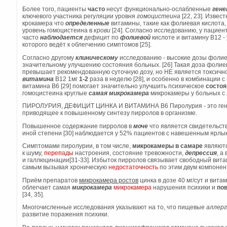
Более того, пациенты
часто
несут функционально-ослабленные
гене
ключевого участника регуляции уровня
гомоцистеина
[22, 23]. Извес
крокамера что
определенные
витамины, такие как фолиевая кислота
уровень гомоцистеина в
крови
[24]. Согласно исследованию, у пацие
часто
наблюдается
дефицит по
фолиевой
кислоте и витамину В12 -
которого ведёт к облегчению симптомов [25].
Согласно другому
клиническому
исследованию - высокие дозы фоли
значительному улучшению состояния больных. [26] Такая доза фолиево
превышает рекомендованную суточную дозу, но НЕ является токсично
витамина
В12 1мг
1-2
раза в неделю [28], и особенно в комбинации 
витамина В6 [29] помогает значительно улучшить психическое
состоя
гомоцистеина круглые
самая микрокамера
микрокамеры у больных с
ПИРОЛУРИЯ, ДЕФИЦИТ ЦИНКА И ВИТАМИНА В6 Пиролурия - это гене
приводящее к повышенному синтезу пирролов в организме.
Повышенное содержание пирролов в
моче
что является свидетельст
иной степени [30] наблюдается у 52% пациентов с навешенным ярл
Симптомами пиролурии, в том числе,
микрокамеры в самаре
являют
к шуму,
перепады
настроения, состояние тревожности,
депрессия
, а
и галлюцинации[31-33]. Избыток пирролов связывает свободный витам
самым вызывая хроническую
недостаточность
по этим двум компонент
Приём препаратов
микрокамера ростов
цинка в дозе 40 мг/сут и вита
облегчает самая
микрокамера
микрокамера
нарушения психики и
по
[34, 35].
Многочисленные исследования указывают на то, что пищевые
аллер
развитие поражения психики.