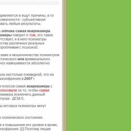
дивляются и ищут причины, в то
поверхности - субъективная
вать любые результаты.
а
оптика
самая микрокамера
камеры
говорит о
том
, что такое
ствует, и в него психиатры
ства различных реальных
проблемам
с
психикой
.
также и мошенничество психиатров
итического
или
криминального
гноз навешивается абсолютно
ала настолько очевидной, что на
 шизофрении в
2007
г.
 голосов самая
микрокамера
с
олосовали
за то, чтобы
самая
окамера исключить данный
пуска - ДСМ-5.
ы которых психиатры могут
 психического состояния.
е к повышению его уровня в крови,
изофрения. [2] Поэтому лицам