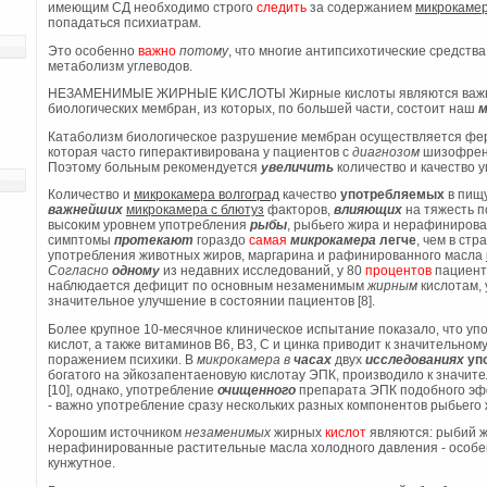
имеющим СД необходимо строго
следить
за содержанием
микрокамер
попадаться психиатрам.
Это особенно
важно
потому
, что многие антипсихотические средств
метаболизм углеводов.
НЕЗАМЕНИМЫЕ ЖИРНЫЕ КИСЛОТЫ Жирные кислоты являются важн
биологических мембран, из которых, по большей части, состоит наш
м
Катаболизм биологическое разрушение мембран осуществляется фер
которая часто гиперактивирована у пациентов с
диагнозом
шизофрени
Поэтому больным рекомендуется
увеличить
количество и качество 
Количество и
микрокамера волгоград
качество
употребляемых
в пищу
важнейших
микрокамера с блютуз
факторов,
влияющих
на тяжесть п
высоким уровнем употребления
рыбы
, рыбьего жира и нерафиниров
симптомы
протекают
гораздо
самая
микрокамера
легче
, чем в стр
употребления животных жиров, маргарина и рафинированного масла
Согласно
одному
из недавних исследований, у 80
процентов
пациент
наблюдается дефицит по основным незаменимым
жирным
кислотам, 
значительное улучшение в состоянии пациентов [8].
Более крупное 10-месячное клиническое испытание показало, что у
кислот, а также витаминов В6, В3, С и цинка приводит к значительно
поражением психики. В
микрокамера в
часах
двух
исследованиях
уп
богатого на эйкозапентаеновую кислотау ЭПК, производило к значи
[10], однако, употребление
очищенного
препарата ЭПК подобного эфф
- важно употребление сразу нескольких разных компонентов рыбьего 
Хорошим источником
незаменимых
жирных
кислот
являются: рыбий ж
нерафинированные растительные масла холодного давления - особе
кунжутное.