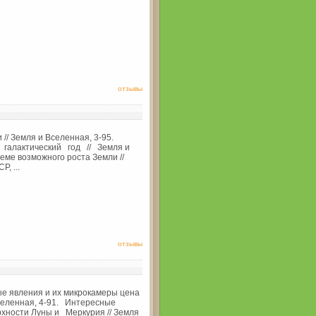
отзывы
 // Земля и Вселенная, 3-95.
галактический год // Земля и
еме возможного роста Земли //
, ...
отзывы
 явления и их микрокамеры цена
селенная, 4-91. Интересные
рхности Луны и Меркурия // Земля