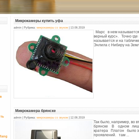
Микрокамеры купить уфа
admin | Рубрика:
микрокамеры со звуком
| 13.06.2019
Марс в нем называется 
верный курс». Точно гд
называется и на таблич
Энлила с Нибиру на Землю
в
Микрокамера брянске
ить
admin | Рубрика:
микрокамеры со звуком
| 12.06.2019
Так было, например, во 
брянске В одном лиш
кратера Платон было 
проявлений. там ...
fang