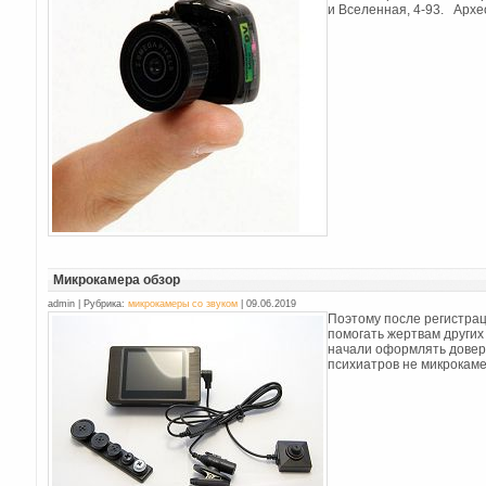
и Вселенная, 4-93. Архе
Микрокамера обзор
admin | Рубрика:
микрокамеры со звуком
| 09.06.2019
Поэтому после регистра
помогать жертвам других
начали оформлять довер
психиатров не микрокамер