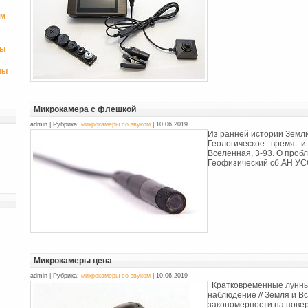
ом
ры
ны
Микрокамера с флешкой
admin | Рубрика:
микрокамеры со звуком
| 10.06.2019
Из ранней истории Земли
Геологическое время и 
Вселенная, 3-93. О пробл
Геофизический сб.АН УССР
Микрокамеры цена
admin | Рубрика:
микрокамеры со звуком
| 10.06.2019
Кратковременные лунные
наблюдение // Земля и В
закономерности на пове