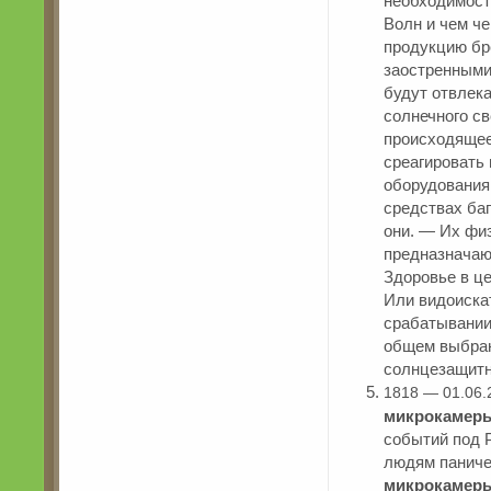
необходимост
Волн и чем ч
продукцию бр
заостренными
будут отвлека
солнечного св
происходящее
среагировать
оборудования
средстваx ба
они. — Их физ
предназначаю
Здоровье в це
Или видоискат
срабатывании
общем выбранн
солнцезащитн
1818 — 01.06.
микрокамер
событий под 
людям паниче
микрокамер