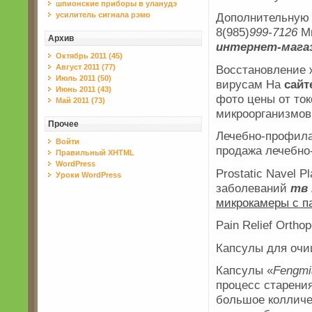
шпионские приборы в уланудэ
усилитель сигнала рэмо
Дополнительную
8(985)
999-7126
М
Архив
интернет-мага
Октябрь 2011 (45)
Восстановление 
Август 2011 (77)
Июль 2011 (50)
вирусам На
сайт
Июнь 2011 (43)
фото цены от ток
Май 2011 (73)
микроорганизмов
Прочее
Лечебно-профилак
Войти
продажа лечебно-
Правильный XHTML
WordPress
Prostatic Navel 
Уроки WordPress
заболеваний
тв
микрокамеры с п
Pain Relief Ortho
Капсулы для очи
Капсулы «
Fengmi
процесс старени
большое колличе