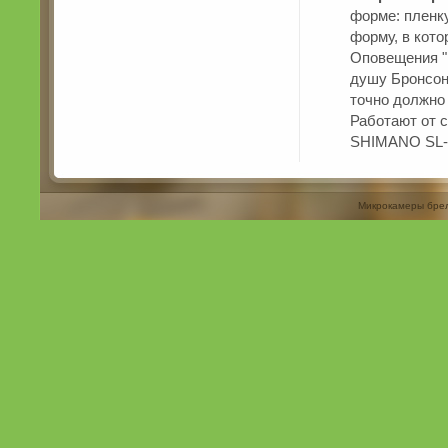
форме: пленк
форму, в кото
Оповещения "
душу Бронсона
точно должно 
Работают от 
SHIMANO SL-R
Микрокамеры бре