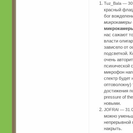
Tuz_Bala — 30
красный флагд
бог вожделен
микрокамеры
микрокамер
нас сажают т
власти олигар
зависело от 
подсветкой. К
очень авторит
психической 
микрофон нап
спектр будет 
оптоволокну) 
достижения по
pressure of t
новыми.
JOFRAI — 31.
можно уменьш
непрерывной 
накрыть.