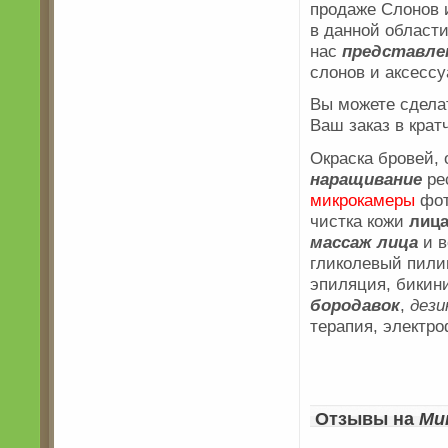
продаже Слонов 
в данной област
нас
представле
слонов и аксессу
Вы можете сдела
Ваш заказ в кра
Окраска бровей, 
наращивание
ре
микрокамеры
фот
чистка кожи
лиц
массаж
лица
и в
гликолевый пилин
эпиляция, бикини
бородавок
,
дези
терапия, электр
Отзывы на
Ми