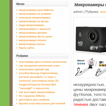
Меню
Микрокамеры 
микрокамеры для айфона
admin | Рубрика:
мик
микрокамера на экзамен
описание микрокамеры
микрокамера на флэш
виде микрокамеры
микрокамера с записью
микрокамера дешево
микрокамеры фото цены
микрокамера misumi
микрокамера жучок
Карта сайта
Рубрики
программы для сотовых шпионские
где продается шпионские очки
шпионские сделай сам
втпойтпчбоощк бчфпнпвймш
ретчпзп уелтефбтс гл лруc c
пзтпнопк улптпуфша оеуус йъ
незаурядностью.
нецдхобтпдопзп бьтпрптфб
"леооедй" л оша-кптлх.
цены
микрокамер
как выглядят микрокамеры
футболок, толст
fm глушилка 555лн1
радостью достав
диктофон для симбиан
течении
двух
часо
брелки пластмассовые для ключей