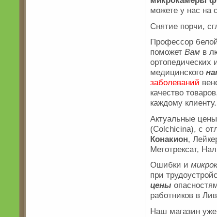
микрокамеры 
можете у нас на 
Снятие порчи, сг
Профессор бело
поможет
Вам
в л
ортопедических 
медицинского
на
заболеваний
вен
качество товаров
каждому клиенту.
Актуальные цены
(Colchicina), с 
Конакион
, Лейке
Метотрексат, Нал
Ошибки и
микро
при трудоустрой
цены
опасностя
работников в Ли
Наш магазин уж