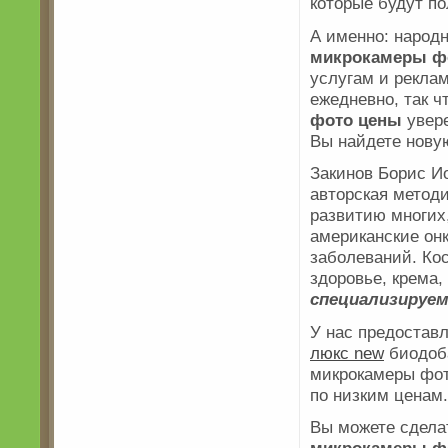
которые будут п
А именно: народ
микрокамеры ф
услугам и реклам
ежедневно, так ч
фото цены
увере
Вы найдете нову
Закинов Борис 
авторская метод
развитию многих
американские он
заболеваний. Ко
здоровье, крема,
специализируе
У нас предостав
люкс new
биодоба
микрокамеры фот
по низким ценам.
Вы можете сдела