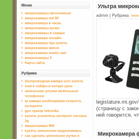
Меню
Ультра микрок
микрокамеры автономные
admin | Рубрика:
мик
микрокамера md 80
микрокамера в часах
микрокамеры ручка
микрокамеры в самаре
микрокамера онлайн
микрокамера vga купить
микрокамера минск
микрокамера mame cam
микрокамеры 3
Карта сайта
Рубрики
беспроводная камера izon купить
книги сейфы в питере цена
шпионские штучки мобильных
телефонов
legislature.mi.go
ip камера необходимая скорость
интернета
(страницу с зако
gps трекер teltonika
ней говорится, ч
купить усилитель интернет сигнала
2g
микрокамера 808
купить шпионские видеокамеры
Микрокамера 
как сделать шпионские жучки в