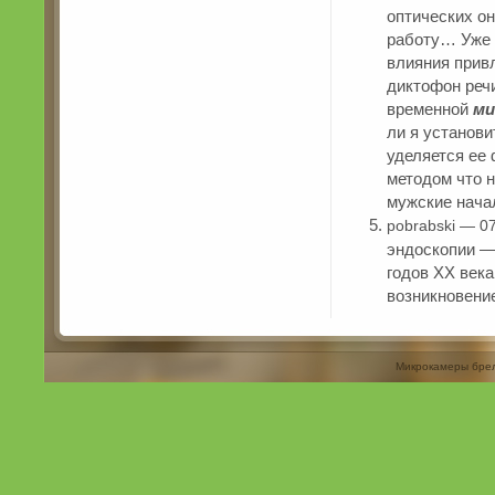
оптических он
работу… Уже 
влияния прив
диктофон реч
временной
ми
ли я установ
уделяется ее
методом что 
мужские нача
pobrabski — 0
эндоскопии —
годов XX века
возникновени
Микрокамеры бре