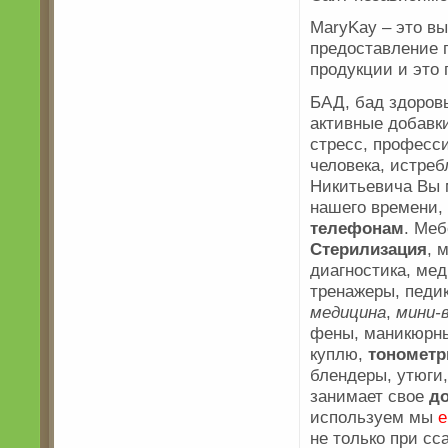
MaryKay – это в
предоставление 
продукции и это 
БАД, бад здоров
активные добавки
стресс, професс
человека, истре
Никитьевича Вы 
нашего времени,
телефонам
. Ме
Стерилизация
, 
диагностика, ме
тренажеры, педик
медицина
,
мини-
фены, маникюрн
куплю,
тономет
блендеры, утюги
занимает свое
д
используем мы
е
не только при сс