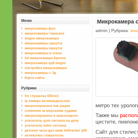
Меню
Микрокамера 
микрокамера фул
admin | Рубрика:
мик
микрокамеры терасаки
видео микрокамера
микрокамеры иркутск
микрокамеры иркутск
микрокамеры в очках
hd микрокамера брелок
микрокамера qq6 видео
настройка микрокамеры
микрокамеры с 3g
Карта сайта
Рубрики
fm глушилка 555лн1
ip камера антивандальная
метро тех уроло
микронаушники как рация
слежение за морскими судами
Также мы
распол
микронаушники в красноярске
усилитель gsm сигнала на дачу
цистите, пиелоне
усилитель hdmi сигнала
детские часы gps маяк kidtracker q50
Сайт для стилист
антижучки ставрополь