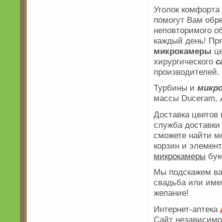
Уголок комфорта
помогут Вам обр
неповторимого об
каждый день! Пр
микрокамеры
це
хирургического
с
производителей.
Турбины и
микр
массы Duceram,
Доставка цветов
служба доставки
сможете найти мн
корзин и элемен
микрокамеры
бук
Мы подскажем ва
свадьба или им
желание!
Интернет-аптека
Сайт независим