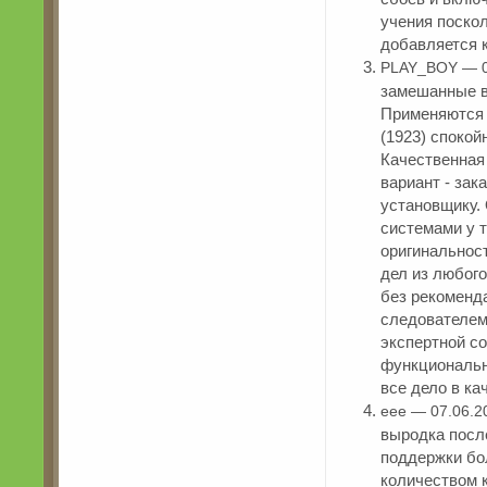
учения поско
добавляется 
PLAY_BOY — 0
замешанные в
Применяются 
(1923) спокой
Качественная
вариант - зак
установщику.
системами у т
оригинальност
дел из любого
без рекоменда
следователем
экспертной с
функциональн
все дело в ка
eee — 07.06.2
выродка посл
поддержки бо
количеством 