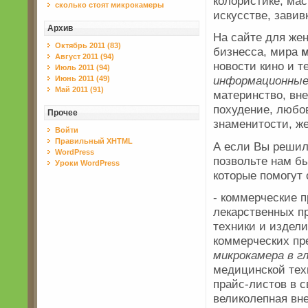
колористике, мас
сколько стоят микрокамеры
искусстве, завив
Архив
На сайте для ж
Октябрь 2011 (83)
бизнесса, мира
м
Август 2011 (94)
новости кино и 
Июль 2011 (94)
информационны
Июнь 2011 (49)
Май 2011 (91)
материнство, вне
похудение, любов
Прочее
знаменитости, ж
Войти
Правильный XHTML
А если Вы решили
WordPress
позвольте нам б
Уроки WordPress
которые помогут 
- коммерческие 
лекарственных п
техники и издели
коммерческих пр
микрокамера в г
медицинской тех
прайс-листов в 
великолепная вн