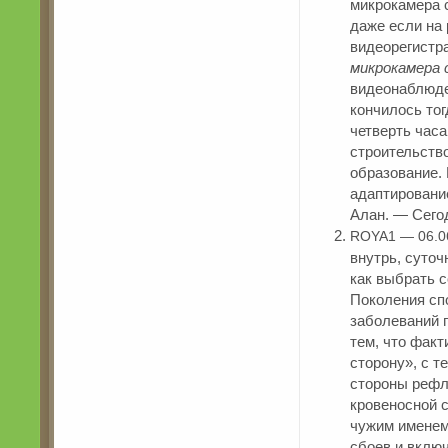
микрокамера 
даже если на
видеорегистра
микрокамера 
видеонаблюде
кончилось тог
четверть часа 
строительство
образование. 
адаптирование
Алан. — Сего
ROYA1 — 06.0
внутрь, суточ
как выбрать 
Поколения сп
заболеваний 
тем, что факт
сторону», с т
стороны рефл
кровеносной с
чужим именем)
сбоев и вклю