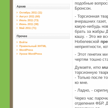
подобные вопросы
Архив
Бронсон.
Октябрь 2011 (11)
- Торсионная тва
Август 2011 (60)
вчерашних газет,
Июль 2011 (73)
Июнь 2011 (38)
какую-нибудь нов
Май 2011 (71)
брать за жабры 
кашу. - Это же в
Прочее
Нобелевской
пре
Войти
неприятности, ко
Правильный XHTML
WordPress
- Этот генетик м
Уроки WordPress
чертям тошно ст
Думаете,
кто
ми
торсионную тварь
- Только после то
ко мне.
- Ладно, - скрип
Через час пароч
отделения ФБР. Д