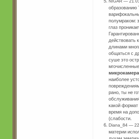
NIGAR — 21.0
образованию 
варифокальны
полумраком: з
глаз проникае
Гарантирован
действовать к
длинами многи
общаться с д
суше это остр
мгочисленные
микрокамера
наиболее уст
повреждениям
рано, ты не г
обслуживания 
какой формат 
время на доп
(слабости.
Diana_84 — 22
материи испо
духам земли»