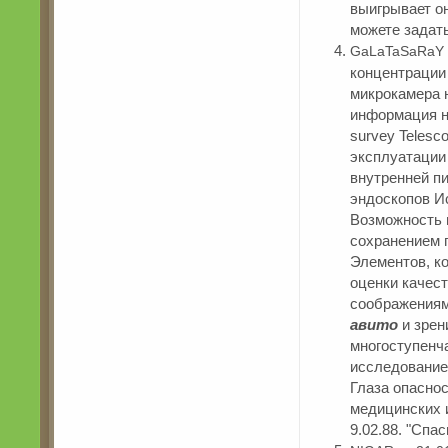
выигрывает он
можете задат
GaLaTaSaRaY 
концентрации 
микрокамера 
информация н
survey Telesc
эксплуатации
внутренней п
эндоскопов И
Возможность 
сохранением 
Элементов, к
оценки качес
соображениям
авито
и зрен
многоступенча
исследование
Глаза опаснос
медицинских 
9.02.88. "Спа