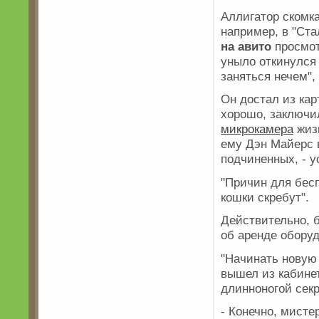
Аллигатор скомка
например, в "Ста
на авито
просмот
уныло откинулся 
заняться нечем",
Он достал из кар
хорошо, заключил
микрокамера
жизн
ему Дэн Майерс 
подчиненных, - 
"Причин для бесп
кошки скребут".
Действительно, 
об аренде оборуд
"Начинать новую
вышел из кабинет
длинноногой сек
- Конечно, мисте