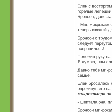
Элен с восторгом
горелые лепешки.
Бронсон, давясь.
- Мне микрокамер
теперь каждый де
Бронсон с трудом
следует переутом
понравилось!
Положив руку на 
Я думаю, нам сле
Давно тебе микро
семье.
Элен бросилась н
опрокинув его на
микрокамера на
- шептала она, п
Бронсон микрокам