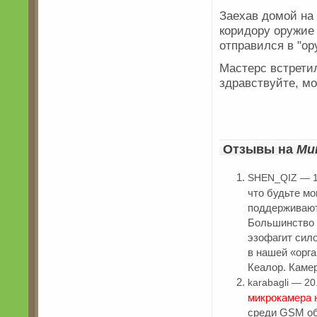
Заехав домой на
коридору оружие
отправился в "о
Мастерс встрет
здравствуйте, мо
Отзывы на
Ми
SHEN_QIZ — 1
что будьте мо
поддерживают
Большинство 
эзофагит сило
в нашей «орга
Кеалор. Камер
karabagli — 20
микрокамера 
среди GSM об