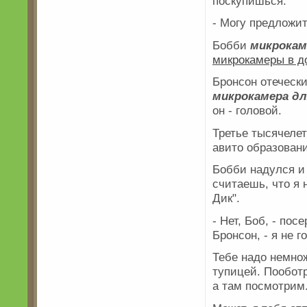
поскупишься.
- Могу предложи
Бобби
микрокам
микрокамеры в д
Бронсон отеческ
микрокамера д
он - головой.
Третье тысячелет
авито образовани
Бобби надулся и
считаешь, что я 
Дик".
- Нет, Боб, - пос
Бронсон, - я не г
Тебе надо немнож
тупицей. Пообот
а там посмотрим