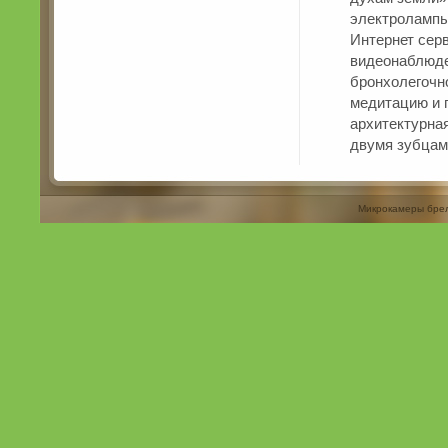
электролампы
Интернет серв
видеонаблюде
бронхолегочн
медитацию и 
архитектурная
двумя зубцами
Микрокамеры бре