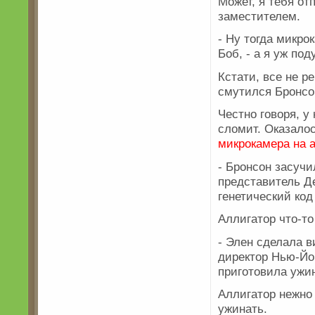
Может, я тебя о
заместителем.
- Ну тогда микро
Боб, - а я уж по
Кстати, все не р
смутился Бронсон
Честно говоря, у
сломит. Оказалос
микрокамера на 
- Бронсон засучи
представитель Д
генетический код
Аллигатор что-т
- Элен сделала в
директор Нью-Йо
приготовила ужи
Аллигатор нежно
ужинать.