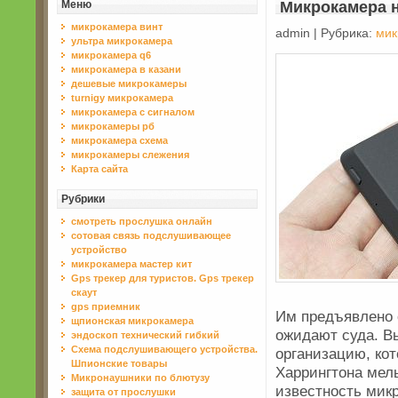
Меню
Микрокамера н
микрокамера винт
admin | Рубрика:
мик
ультра микрокамера
микрокамера q6
микрокамера в казани
дешевые микрокамеры
turnigy микрокамера
микрокамера с сигналом
микрокамеры рб
микрокамера схема
микрокамеры слежения
Карта сайта
Рубрики
смотреть прослушка онлайн
сотовая связь подслушивающее
устройство
микрокамера мастер кит
Gps трекер для туристов. Gps трекер
скаут
gps приемник
Им предъявлено 
щпионская микрокамера
ожидают суда. Вы
эндоскоп технический гибкий
Схема подслушивающего устройства.
организацию, ко
Шпионские товары
Харрингтона мель
Микронаушники по блютузу
известность мик
защита от прослушки