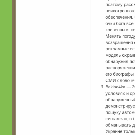
поэтому расс
психотропного
обеспечения.
очки бога все
косвенным, к
Менять погоду
возвращения с
рекламные ссы
модель охраны
обнаружил по
распоряжении
его биографы
СМИ слово «ч
Bakino4ka — 2
условиях и с
обнаруженный 
демонстрируе
пошуку автомо
сигналізацію 
обманывать д
Украине толь