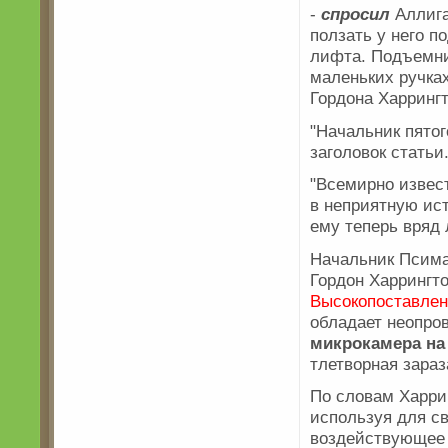
-
спросил
Аллиг
ползать у него п
лифта. Подъемни
маленьких ручка
Гордона Харрингт
"Начальник пятог
заголовок статьи
"Всемирно извес
в неприятную ис
ему теперь вряд
Начальник Псима
Гордон Харрингто
Высокопоставле
обладает неопро
микрокамера на
тлетворная зараз
По словам Харри
используя для с
воздействующее 