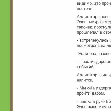
видимо, это прои
постели.
Аллигатор вновь
Элен, микрокамер
тапочек, проснул
прошлепал в сто
- встрепенулась 
посмотрела на лю
"Если она назове
- Прости, дорога
событий.
Аллигатор взял к
напиток.
- Мы
оба
издерга
пройти даром.
- чашка в руке Б
Элен выпорхнула 