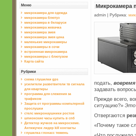
Меню
Микрокамера m
микрокамера для одежда
admin | Рубрика:
мик
микрокамера блютуз
микрокамера в беларуси
микрокамера жевачка
микрокамера змея
микрокамера змея цена
маленькие микрокамеры
микрокамеры в сочи
встроенная микрокамера
микрокамеры с блютузом
Карта сайта
Рубрики
схема глушилки gps
подать,
вовремя
усилители разветвители тв сигнала
задавать вопрос
для квартиры
программа для слежения за
Прежде всего, в
трафиком
Защита от программы компьтерной
ситуацию?»
Это
прослушки
стелс микронаушники ростов
Отвергаются
ре
шпионские часы купить в спб
Детектор жучков на микросхеме.
«Почему такое с
Антижучок лидер kill контакты
глушилка глонасс тюмень
«Что послужило э