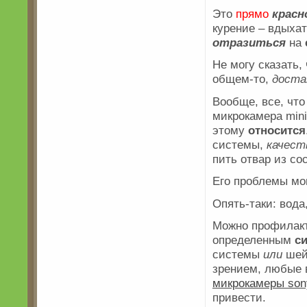
Это
прямо
красн
курение – вдыхат
отразиться
на
Не могу сказать,
общем-то,
доста
Вообще, все, что
микрокамера mini
этому
относится
системы,
качест
пить отвар из со
Его проблемы мо
Опять-таки: вода
Можно профилакт
определенным
с
системы
или
шейн
зрением, любые 
микрокамеры son
привести.