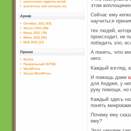
шпионские гаджеты китай
этом воплощении
усилитель wifi сигнала это
Сейчас ему
кепк
Архив
научиться приним
Октябрь 2011 (63)
Август 2011 (89)
тех людей, котор
Июль 2011 (78)
происходит, не п
Июнь 2011 (92)
победить зло, е
Май 2011 (21)
А понять,
что
мир
Прочее
него.
Войти
Правильный XHTML
Каждый взгляд, к
WordPress
Уроки WordPress
И помощь даже
к
для Андрея, у не
руку помощи, но
Каждый здесь на
понять микрокам
Почему ему сказ
ему?
Этот человек так