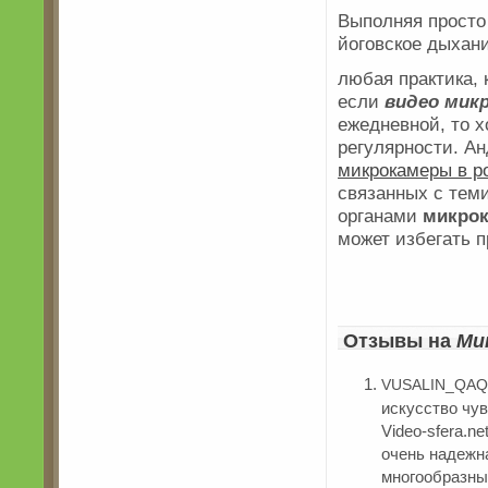
Выполняя прост
йоговское дыхани
любая практика, 
если
видео мик
ежедневной, то 
регулярности. А
микрокамеры в р
связанных с тем
органами
микрок
может избегать 
Отзывы на
Ми
VUSALIN_QAQA
искусство чу
Video-sfera.n
очень надежн
многообразны