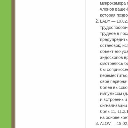
микрокамера 
членов вашей 
которая позво
LADY — 19.02
трудоспособн
трудное в пос
предупредить
остановок, ис
объект его ух
эндоскопов в
смотрелось б
бы соприкосно
переместиться
своё первона
более высоко
импульсом (д
и встроенный
сигнализации 
боль 11, 11.2
на основе кон
ALOV — 19.02