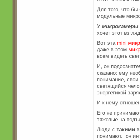
Для того, что бы
модульные микр
У
микрокамеры
хочет этот взгля
Вот эта
mini мик
даже в этом
мик
всем видеть свет
И, он подсознате
сказано: ему не
понимание, свои
светящийся чело
энергетикой заря
И к нему отношен
Его не принимаю
тяжелые на подъе
Люди с
такими
в
понимают. он ин